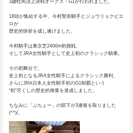
3歳牝馬頂上決戦オークス・G1が行われました。
18頭が集結する中、今村聖奈騎手とジュウリョクピエ
ロが
歴史的快挙を成し遂げました。
今村騎手は東京芝2400m初挑戦、
そしてJRA女性騎手として史上初のクラシック騎乗。
その初舞台で、
史上初となるJRA女性騎手によるクラシック勝利、
さらにJRA日本人女性騎手初のG1制覇という
“初”尽くしの歴史的偉業を達成しました。
ちなみに「ぶちょー」の部下が3連複を取りました
(^^)/。