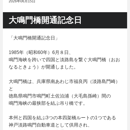
2026年06月15日
大鳴門橋開通記念日
「大鳴門橋開通記念日」
1985年（昭和60年）6月８日、
鳴門海峡を跨いで四国と淡路島を繋ぐ大鳴門橋（おお
なるときょう）が開通しました。
大鳴門橋は、兵庫県南あわじ市福良丙（淡路島門崎）
と
徳島県鳴門市鳴門町土佐泊浦（大毛島孫崎）間の
鳴門海峡の最狭部を結ぶ吊り橋です。
本州と四国を結ぶ3つの本四架橋ルートの1つである
神戸淡路鳴門自動車道として供用され、