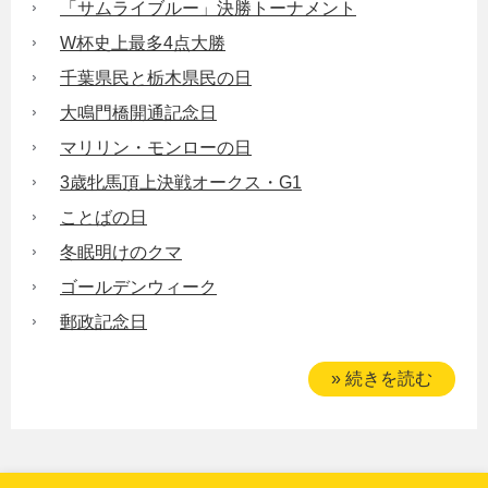
「サムライブルー」決勝トーナメント
W杯史上最多4点大勝
千葉県民と栃木県民の日
大鳴門橋開通記念日
マリリン・モンローの日
3歳牝馬頂上決戦オークス・G1
ことばの日
冬眠明けのクマ
ゴールデンウィーク
郵政記念日
» 続きを読む